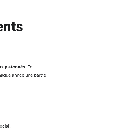
ents 
rs plafonnés
. En 
chaque année une partie 
ocial),