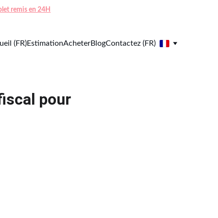
mplet remis en 24H
eil (FR)
Estimation
Acheter
Blog
Contactez (FR)
fiscal pour